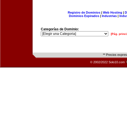
Registro de Dominios
|
Web Hosting
|
D
Dominios Expirados
|
Industrias
|
Indu
Categorías de Dominio:
[Pág. princi
** Precios expre
© 2002/2022 Solo10.com