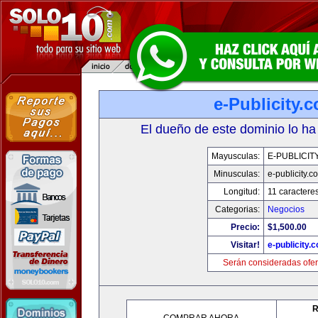
e-Publicity.
El dueño de este dominio lo ha
Mayusculas:
E-PUBLICIT
Minusculas:
e-publicity.c
Longitud:
11 caractere
Categorias:
Negocios
Precio:
$1,500.00
Visitar!
e-publicity.
Serán consideradas ofer
R