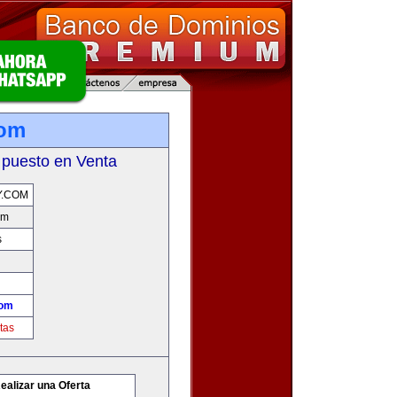
com
 puesto en Venta
Y.COM
om
s
com
tas
ealizar una Oferta