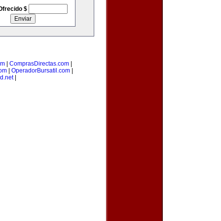
Ofrecido $
om
|
ComprasDirectas.com
|
com
|
OperadorBursatil.com
|
d.net
|