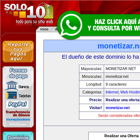
monetizar.n
El dueño de este dominio lo ha
Mayusculas:
MONETIZAR.NET
Minusculas:
monetizar.net
Longitud:
9 caracteres
Categorias:
Internet
,
Web Hostin
Precio:
Realizar una oferta
Visitar!
monetizar.net
Serán consideradas ofer
Realizar una Oferta