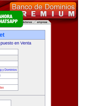
et
 puesto en Venta
g y Dominios
!
tas