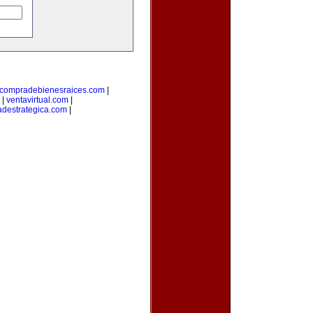
compradebienesraices.com
|
|
ventavirtual.com
|
adestrategica.com
|