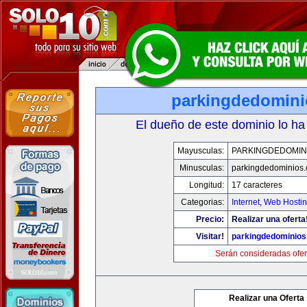
parkingdedomin
El dueño de este dominio lo ha
Mayusculas:
PARKINGDEDOMIN
Minusculas:
parkingdedominios
Longitud:
17 caracteres
Categorias:
Internet
,
Web Hostin
Precio:
Realizar una oferta
Visitar!
parkingdedominio
Serán consideradas ofer
Realizar una Oferta