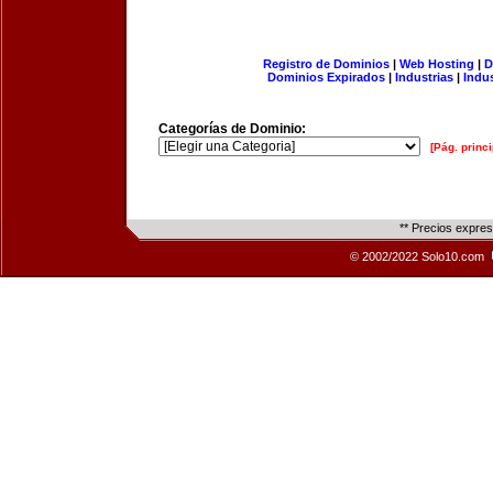
Registro de Dominios
|
Web Hosting
|
D
Dominios Expirados
|
Industrias
|
Indu
Categorías de Dominio:
[Pág. princi
** Precios expre
© 2002/2022 Solo10.com