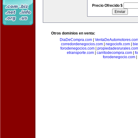
Precio Ofrecido $
Otros dominios en venta:
DiaDeCompra.com
|
VentaDeAutomotores.co
corredordenegocios.com
|
negociofx.com
|
bi
forodenegocios.com
|
propiedadesrurales.co
etransporte.com
|
carritodecompra.com
|
f
forodenegocio.com
|