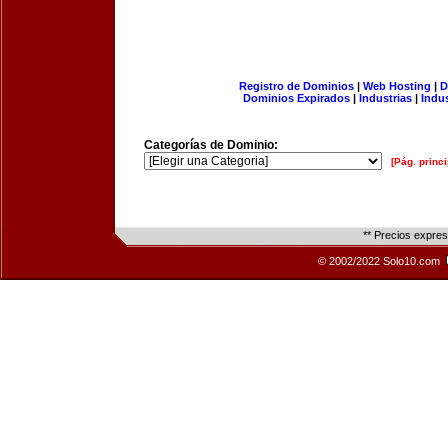
Registro de Dominios
|
Web Hosting
|
D
Dominios Expirados
|
Industrias
|
Indu
Categorías de Dominio:
[Pág. princi
** Precios expre
© 2002/2022 Solo10.com