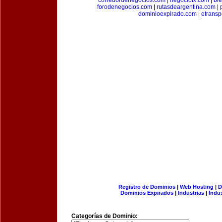
corredordenegocios.com
|
negociofx.com
|
bi
forodenegocios.com
|
rutasdeargentina.com
|
dominioexpirado.com
|
etransp
Registro de Dominios
|
Web Hosting
|
D
Dominios Expirados
|
Industrias
|
Indu
Categorías de Dominio: