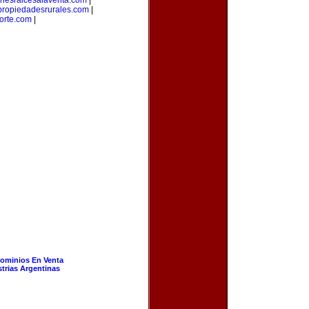
enesraicesalaventa.com
|
propiedadesrurales.com
|
orte.com
|
ominios En Venta
strias Argentinas