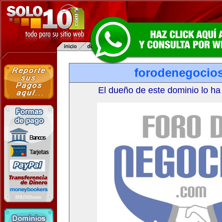
forodenegocio
El dueño de este dominio lo ha