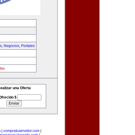
as
,
Negocios
,
Portales
tas
ealizar una Oferta
Ofrecido $
m
|
compratuservidor.com
|