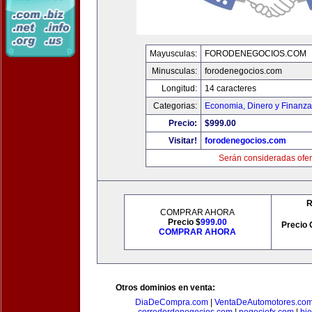
Mayusculas:
FORODENEGOCIOS.COM
Minusculas:
forodenegocios.com
Longitud:
14 caracteres
Categorias:
Economia, Dinero y Finanz
Precio:
$999.00
Visitar!
forodenegocios.com
Serán consideradas ofer
R
COMPRAR AHORA
Precio $
999.00
Precio 
COMPRAR AHORA
Otros dominios en venta:
DiaDeCompra.com
|
VentaDeAutomotores.co