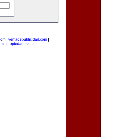
com
|
ventadepublicidad.com
|
om
|
propiedades.ec
|