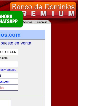
ios.com
 puesto en Venta
OCIOS.COM
s.com
nes y Empleo
!
os.com
tas