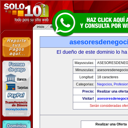
asesoresdenegoc
El dueño de este dominio lo ha
Mayusculas:
ASESORESDENEG
Minusculas:
asesoresdenegocio
Longitud:
18 caracteres
Categorias:
Negocios
,
Profesio
Precio:
Realizar una oferta
Visitar!
asesoresdenegoci
Serán consideradas ofer
Realizar una Oferta