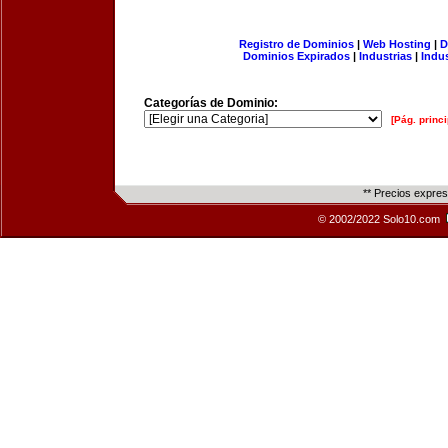
Registro de Dominios
|
Web Hosting
|
D
Dominios Expirados
|
Industrias
|
Indu
Categorías de Dominio:
[Pág. princi
** Precios expre
© 2002/2022 Solo10.com