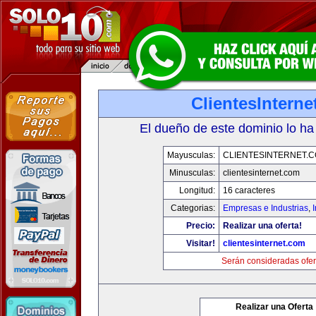
ClientesIntern
El dueño de este dominio lo ha
Mayusculas:
CLIENTESINTERNET.
Minusculas:
clientesinternet.com
Longitud:
16 caracteres
Categorias:
Empresas e Industrias
,
I
Precio:
Realizar una oferta!
Visitar!
clientesinternet.com
Serán consideradas ofer
Realizar una Oferta