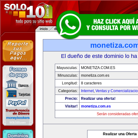
monetiza.com
El dueño de este dominio lo ha
Mayusculas:
MONETIZA.COM.ES
Minusculas:
monetiza.com.es
Longitud:
8 caracteres
Categorias:
Internet
,
Ventas y Comercializaci
Precio:
Realizar una oferta!
Visitar!
monetiza.com.es
Serán consideradas ofer
Realizar una Oferta