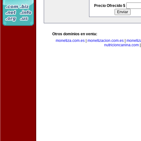
Precio Ofrecido $
Otros dominios en venta:
monetiza.com.es
|
monetizacion.com.es
|
monetiz
nutricioncanina.com
|