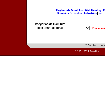
Registro de Dominios
|
Web Hosting
|
D
Dominios Expirados
|
Industrias
|
Indu
Categorías de Dominio:
[Pág. princi
** Precios expre
© 2002/2022 Solo10.com