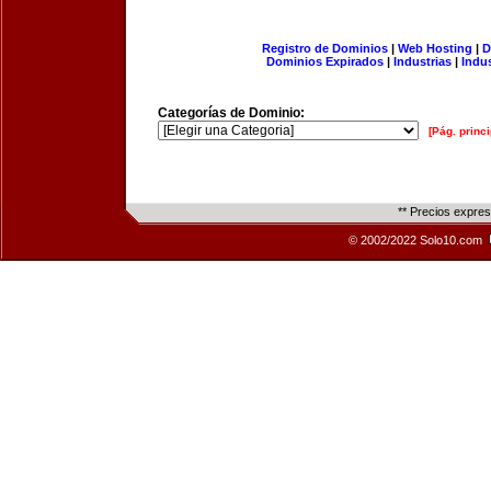
Registro de Dominios
|
Web Hosting
|
D
Dominios Expirados
|
Industrias
|
Indu
Categorías de Dominio:
[Pág. princi
** Precios expre
© 2002/2022 Solo10.com