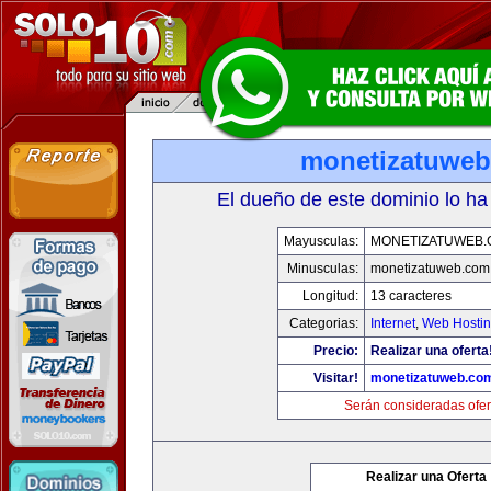
monetizatuwe
El dueño de este dominio lo ha
Mayusculas:
MONETIZATUWEB
Minusculas:
monetizatuweb.com
Longitud:
13 caracteres
Categorias:
Internet
,
Web Hostin
Precio:
Realizar una oferta
Visitar!
monetizatuweb.co
Serán consideradas ofer
Realizar una Oferta