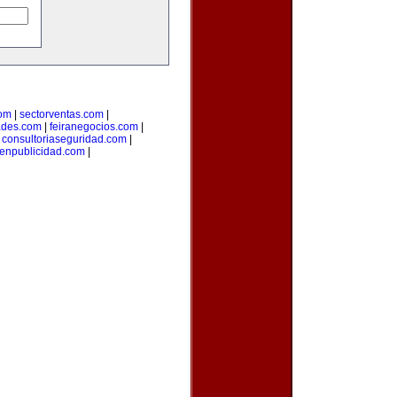
com
|
sectorventas.com
|
ades.com
|
feiranegocios.com
|
|
consultoriaseguridad.com
|
aenpublicidad.com
|