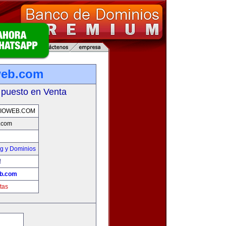
web.com
 puesto en Venta
IOWEB.COM
b.com
g y Dominios
!
eb.com
tas