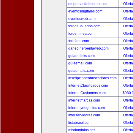
empresasdeinternet.com
Oferta
eventosdigitales.com
Oferta
eventosweb.com
Oferta
forodeusuarios.com
Oferta
foroenlinea.com
Oferta
forofans.com
Oferta
ganedineroenlaweb.com
Oferta
guiadelinks.com
Oferta
guiaemail.com
Oferta
guiaemails.com
Oferta
inscripcionenbuscadores.com
Oferta
InternetClasificados.com
Oferta
InternetCustomers.com
$980.
internetmarcas.com
Oferta
internetynegocios.com
Oferta
interservidores.com
Oferta
listabrasil.com
Oferta
misdominios.net
Oferta