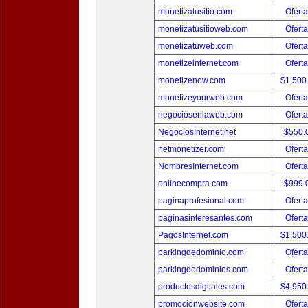
monetizatusitio.com
Oferta
monetizatusitioweb.com
Oferta
monetizatuweb.com
Oferta
monetizeinternet.com
Oferta
monetizenow.com
$1,500
monetizeyourweb.com
Oferta
negociosenlaweb.com
Oferta
NegociosInternet.net
$550.
netmonetizer.com
Oferta
NombresInternet.com
Oferta
onlinecompra.com
$999.
paginaprofesional.com
Oferta
paginasinteresantes.com
Oferta
PagosInternet.com
$1,500
parkingdedominio.com
Oferta
parkingdedominios.com
Oferta
productosdigitales.com
$4,950
promocionwebsite.com
Oferta