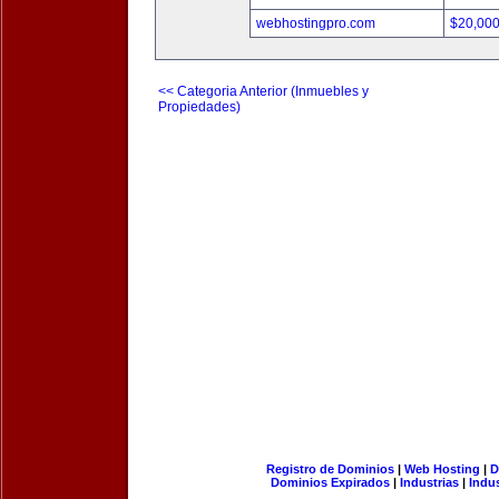
webhostingpro.com
$20,00
<< Categoria Anterior (Inmuebles y
Propiedades)
Registro de Dominios
|
Web Hosting
|
D
Dominios Expirados
|
Industrias
|
Indu